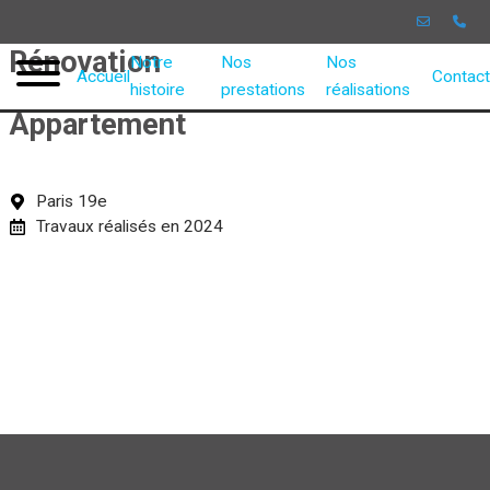
Aller
au
Rénovation
contenu
Notre
Nos
Nos
Accueil
Contact
histoire
prestations
réalisations
Appartement
Paris 19e
Travaux réalisés en 2024